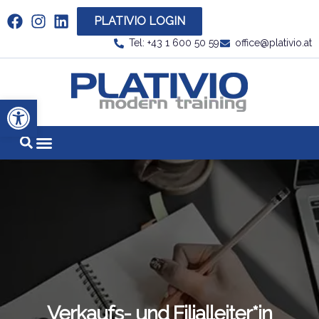
PLATIVIO LOGIN
Link zu https://www.linkedin.com/company/plati
Tel: +43 1 600 50 59
office@plativio.at
Link zu https
Werkzeugleiste öffnen
Verkaufs- und Filialleiter*in