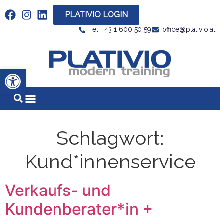
PLATIVIO LOGIN
Link zu https://www.linkedin.com/company/plati
Tel: +43 1 600 50 59
office@plativio.at
Link zu https
Werkzeugleiste öffnen
Schlagwort:
Kund*innenservice
Verkaufs- und
Kundenberater*in +