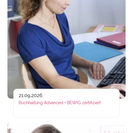
21.09.2026
Buchhaltung Advanced + BEWIG zertifiziert
Lin