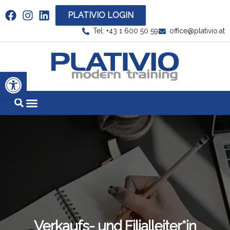
PLATIVIO LOGIN
Link zu https://www.linkedin.com/company/plati
Tel: +43 1 600 50 59
office@plativio.at
Link zu https
Werkzeugleiste öffnen
Verkaufs- und Filialleiter*in