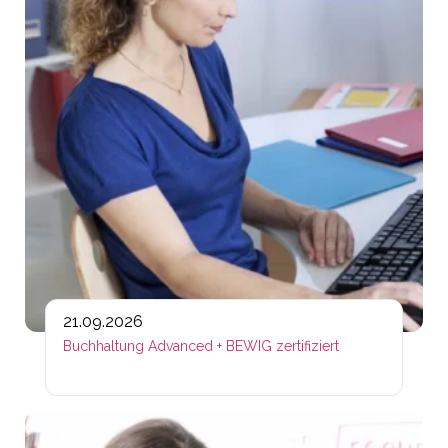
21.09.2026
Buchhaltung Advanced + BEWIG zertifiziert
Lin