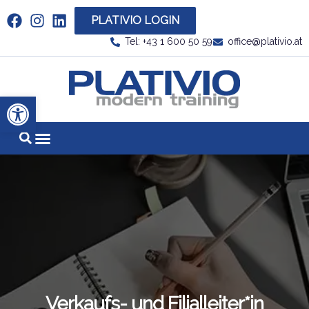
PLATIVIO LOGIN
Link zu https://www.linkedin.com/company/plati
Tel: +43 1 600 50 59
office@plativio.at
Link zu https
Werkzeugleiste öffnen
Verkaufs- und Filialleiter*in