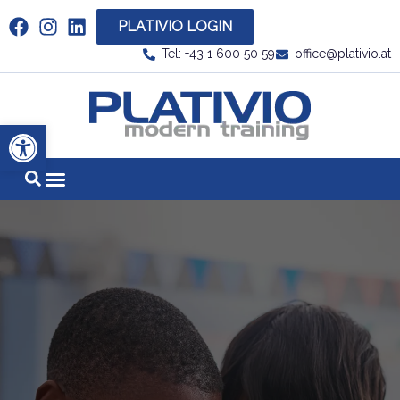
PLATIVIO LOGIN
Link zu https://www.linkedin.com/company/plati
Tel: +43 1 600 50 59
office@plativio.at
Link zu https
Werkzeugleiste öffnen