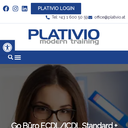
PLATIVIO LOGIN
Link zu https://www.linkedin.com/company/plati
Tel: +43 1 600 50 59
office@plativio.at
Link zu https
Werkzeugleiste öffnen
Go Büro ECDL/ICDL Standard +