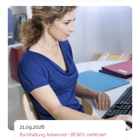
Lin
21.09.2026
Buchhaltung Advanced + BEWIG zertifiziert