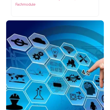
Fachmodule
Lin