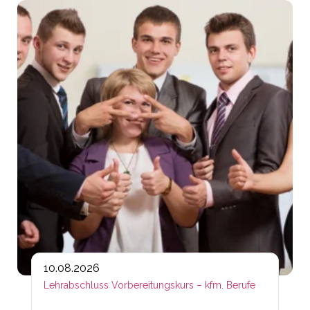
Lin
10.08.2026
Lehrabschluss Vorbereitungskurs – kfm. Berufe