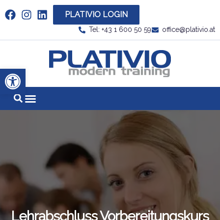
PLATIVIO LOGIN
Link zu https://www.linkedin.com/company/plati
Tel: +43 1 600 50 59
office@plativio.at
Link zu https
Werkzeugleiste öffnen
Lehrabschluss Vorbereitungskurs