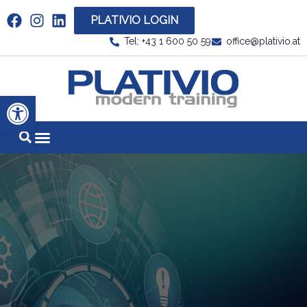
PLATIVIO LOGIN
Link zu https://www.linkedin.com/company/plati
Tel: +43 1 600 50 59
office@plativio.at
Link zu https
Werkzeugleiste öffnen