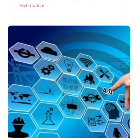
Fachmodule
Lin