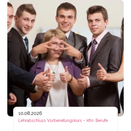
Lin
10.08.2026
Lehrabschluss Vorbereitungskurs – kfm. Berufe