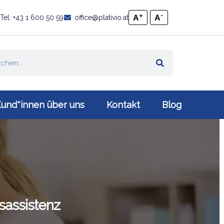
+
-
A
A
Tel: +43 1 600 50 59
office@plativio.at
und*innen über uns
Kontakt
Blog
sassistenz