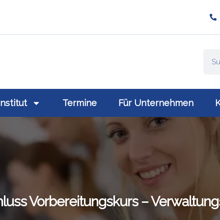
ompany/plativio-modern-training-gmbh/
://www.plativio.at
Institut
Termine
Für Unternehmen
K
luss Vorbereitungskurs – Verwaltung