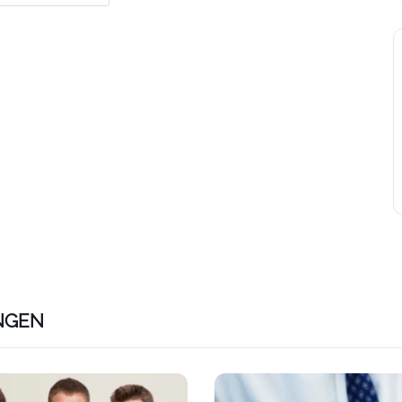
NGEN
ps://www.plativio.at/events/lap-vorbereitungskurs-e-com
Link zu https://www.plativio.a