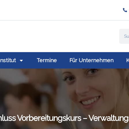
ompany/plativio-modern-training-gmbh/
://www.plativio.at
Institut
Termine
Für Unternehmen
K
luss Vorbereitungskurs – Verwaltung