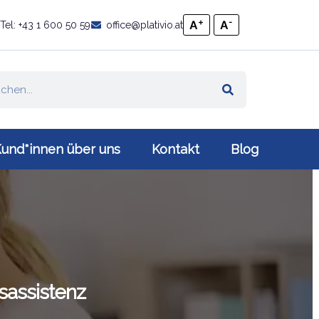
+
-
A
A
Tel: +43 1 600 50 59
office@plativio.at
und*innen über uns
Kontakt
Blog
sassistenz