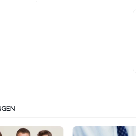
NGEN
ps://www.plativio.at/events/lap-vorbereitungskurs-e-com
Link zu https://www.plativio.a